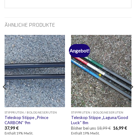
ÄHNLICHE PRODUKTE
Angebot!
STIPPRUTEN / BOLOGNESERUTEN
STIPPRUTEN / BOLOGNESERUTEN
Teleskop Stippe „Prince
Teleskop Stippe „Laguna/Good
CARBON“ 9m
Luck“ 8m
cher
ueller
Ursprünglich
Aktue
37,99
€
Bisher bei uns
18,99
€
16,99
€
is
Preis
Preis
Enthält 19% MwSt.
Enthält 19% MwSt.
war:
ist: