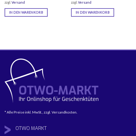
zzgl.
Versand
zzgl.
Versand
99 €.
18,99 €
16,99
IN DEN WARENKORB
IN DEN WARENKORB
* Alle Preise inkl. MwSt., zzgl. Versandkosten.
OTWO
MARKT