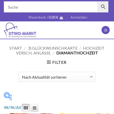
Zum
Inhalt
springen
Warenkorb /
0,00
€
Anmelden
START
/
3) GLÜCKWUNSCHKARTE
/
HOCHZEIT
VERSCH. ANLÄSSE
/
DIAMANTHOCHZEIT
FILTER
48
/
96
/
All
1 €
3 €