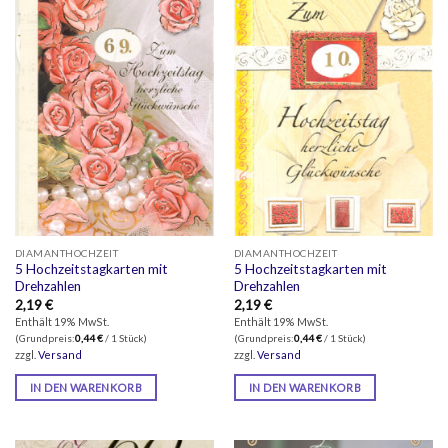
1
2
2
3
3
Zum Verkauf
(246)
PRODUKT-SCHLAGWÖRTER
DIAMANTHOCHZEIT
DIAMANTHOCHZEIT
5 Hochzeitstagkarten mit
5 Hochzeitstagkarten mit
Drehzahlen
Drehzahlen
2,19
€
2,19
€
Enthält 19% MwSt.
Enthält 19% MwSt.
(Grundpreis:
0,44
€
/ 1 Stück)
(Grundpreis:
0,44
€
/ 1 Stück)
zzgl.
Versand
zzgl.
Versand
IN DEN WARENKORB
IN DEN WARENKORB