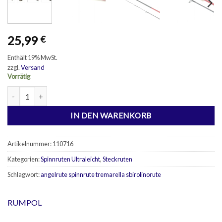
25,99
€
Enthält 19% MwSt.
zzgl.
Versand
Vorrätig
Spinnrute Ultra Light Endure 0-5g 2,10m Menge
IN DEN WARENKORB
Artikelnummer:
110716
Kategorien:
Spinnruten Ultraleicht
,
Steckruten
Schlagwort:
angelrute spinnrute tremarella sbirolinorute
RUMPOL