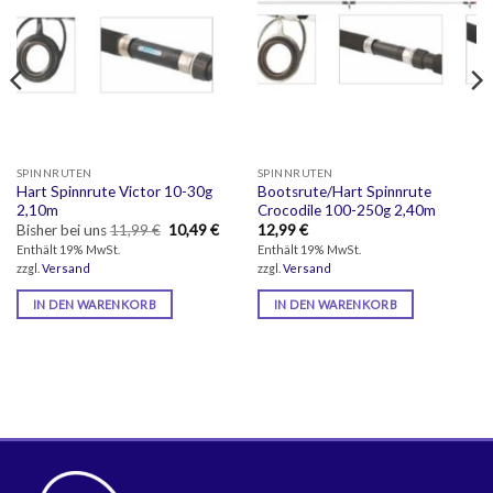
SPINNRUTEN
SPINNRUTEN
Hart Spinnrute Victor 10-30g
Bootsrute/Hart Spinnrute
2,10m
Crocodile 100-250g 2,40m
Ursprünglicher
Aktueller
Bisher bei uns
11,99
€
10,49
€
12,99
€
Preis
Preis
Enthält 19% MwSt.
Enthält 19% MwSt.
war:
ist:
zzgl.
Versand
zzgl.
Versand
11,99 €
10,49 €.
IN DEN WARENKORB
IN DEN WARENKORB