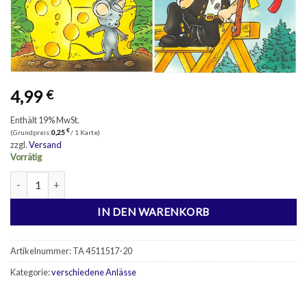
4,99
€
Enthält 19% MwSt.
€
(Grundpreis:
0,25
/ 1 Karte)
zzgl.
Versand
Vorrätig
20 Glückwunschkarten Richtfest Menge
IN DEN WARENKORB
Artikelnummer:
TA 4511517-20
Kategorie:
verschiedene Anlässe