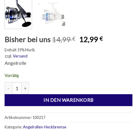
Ursprünglicher
Aktueller
Bisher bei uns
14,99
12,99
€
€
Preis
Preis
Enthält 19% MwSt.
war:
ist:
zzgl.
Versand
14,99 €
12,99 €.
Angelrolle
Vorrätig
Partner Spin URANUS 1000 9BB Menge
IN DEN WARENKORB
Artikelnummer:
100217
Kategorie:
Angelrollen-Heckbremse