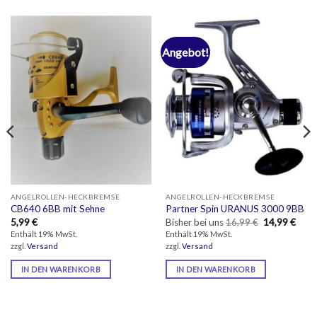
Angebot!
ANGELROLLEN-HECKBREMSE
ANGELROLLEN-HECKBREMSE
CB640 6BB mit Sehne
Partner Spin URANUS 3000 9BB
Ursprünglich
Aktue
5,99
€
Bisher bei uns
16,99
€
14,99
€
Preis
Preis
Enthält 19% MwSt.
Enthält 19% MwSt.
war:
ist:
zzgl.
Versand
zzgl.
Versand
16,99 €
14,99
IN DEN WARENKORB
IN DEN WARENKORB