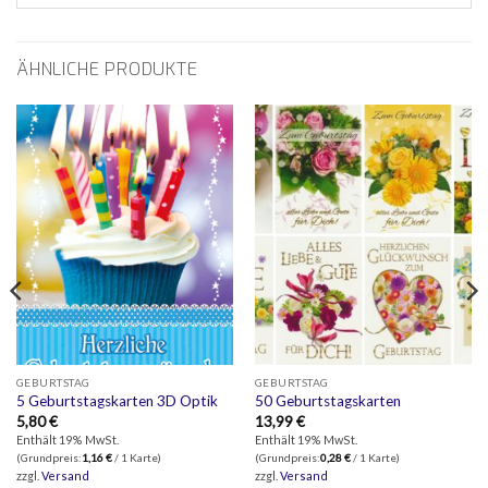
ÄHNLICHE PRODUKTE
GEBURTSTAG
GEBURTSTAG
5 Geburtstagskarten 3D Optik
50 Geburtstagskarten
5,80
€
13,99
€
Enthält 19% MwSt.
Enthält 19% MwSt.
(Grundpreis:
1,16
€
/ 1 Karte)
(Grundpreis:
0,28
€
/ 1 Karte)
zzgl.
Versand
zzgl.
Versand