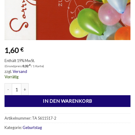
1,60
€
Enthält 19% MwSt.
€
(Grundpreis:
0,32
/ 1 Karte)
zzgl.
Versand
Vorrätig
5 Geburtstagskarten Nachträglich Menge
IN DEN WARENKORB
Artikelnummer:
TA 5611517-2
Kategorie:
Geburtstag