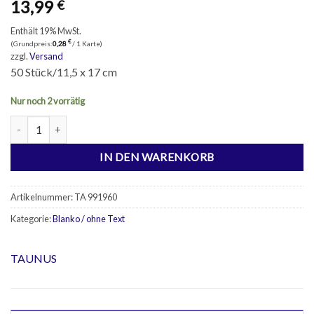
13,99
€
Enthält 19% MwSt.
€
(Grundpreis:
0,28
/ 1 Karte)
zzgl.
Versand
50 Stück/11,5 x 17 cm
Nur noch 2 vorrätig
50 Glückwunschkarten Blanko Menge
IN DEN WARENKORB
Artikelnummer:
TA 991960
Kategorie:
Blanko / ohne Text
TAUNUS