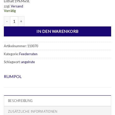
Enthält 19% MwSt.
zzgl.
Versand
Vorrätig
Feederrute Carbon DELUX 150g 3,30m Menge
IN DEN WARENKORB
Artikelnummer:
110070
Kategorie:
Feederruten
Schlagwort:
angelrute
RUMPOL
BESCHREIBUNG
ZUSÄTZLICHE INFORMATIONEN