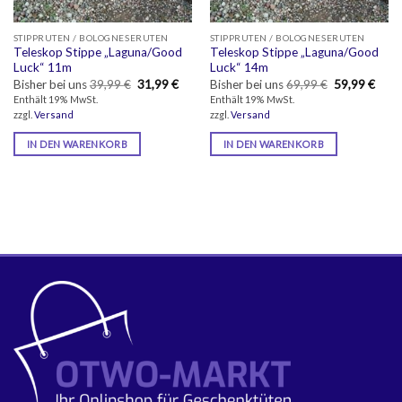
STIPPRUTEN / BOLOGNESERUTEN
STIPPRUTEN / BOLOGNESERUTEN
Teleskop Stippe „Laguna/Good
Teleskop Stippe „Laguna/Good
Luck“ 11m
Luck“ 14m
Ursprünglicher
Aktueller
Ursprünglich
Aktue
Bisher bei uns
39,99
€
31,99
€
Bisher bei uns
69,99
€
59,99
€
Preis
Preis
Preis
Preis
Enthält 19% MwSt.
Enthält 19% MwSt.
war:
ist:
war:
ist:
zzgl.
Versand
zzgl.
Versand
39,99 €
31,99 €.
69,99 €
59,99
IN DEN WARENKORB
IN DEN WARENKORB