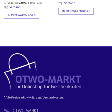
war:
ist:
(Grundpreis:
2,60
€
/ 1 10er Pack)
zzgl.
Versand
35,90 €
25,99 €.
zzgl.
Versand
IN DEN WARENKORB
IN DEN WARENKORB
* Alle Preise inkl. MwSt., zzgl. Versandkosten.
OTWO
MARKT