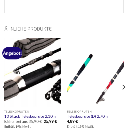
ÄHNLICHE PRODUKTE
Angebot!
TELESKOPRUTEN
TELESKOPRUTEN
10 Stück Teleskoprute 2,10m
Teleskoprute (D) 2,70m
Ursprünglicher
Aktueller
Bisher bei uns
35,90
€
25,99
€
4,89
€
Preis
Preis
Enthält 19% MwSt.
Enthält 19% MwSt.