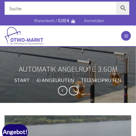
Zum
Inhalt
springen
Warenkorb /
0,00
€
Anmelden
AUTOMATIK ANGELRUTE 3,60M
START
/
6) ANGELRUTEN
/
TELESKOPRUTEN
Angebot!