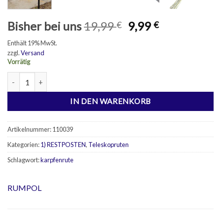
Ursprünglicher
Aktueller
Bisher bei uns
19,99
9,99
€
€
Preis
Preis
Enthält 19% MwSt.
war:
ist:
zzgl.
Versand
19,99 €
9,99 €.
Vorrätig
Automatik Angelrute 3,60m Menge
IN DEN WARENKORB
Artikelnummer:
110039
Kategorien:
1) RESTPOSTEN
,
Teleskopruten
Schlagwort:
karpfenrute
RUMPOL