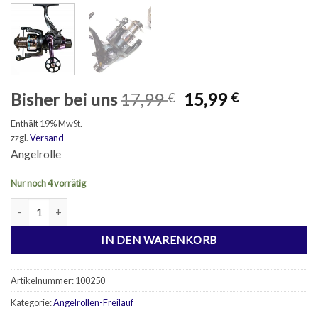
Ursprünglicher
Aktueller
Bisher bei uns
17,99
15,99
€
€
Preis
Preis
Enthält 19% MwSt.
war:
ist:
zzgl.
Versand
17,99 €
15,99 €.
Angelrolle
Nur noch 4 vorrätig
Angelrolle Freilauf CARP4000 7+1BB Menge
IN DEN WARENKORB
Artikelnummer:
100250
Kategorie:
Angelrollen-Freilauf