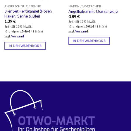
ANGELSCHNUR / SEHNE
HAKEN / VORFÄCHER
3-er Set Fertigangel (Posen,
Angelhaken mit Öse schwarz
Haken, Sehne & Blei)
0,89
€
1,39
€
Enthält 19% MwSt.
Enthält 19% MwSt.
(Grundpreis:
0,01
€
/ 1 Stück)
zzgl.
Versand
(Grundpreis:
0,46
€
/ 1 Stück)
zzgl.
Versand
IN DEN WARENKORB
IN DEN WARENKORB