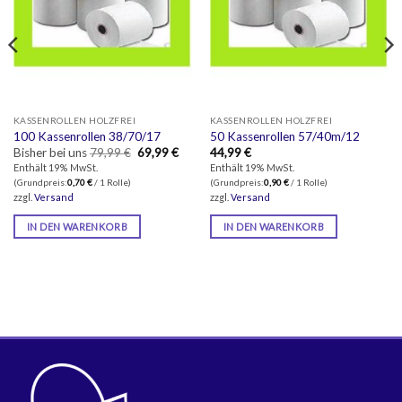
KASSENROLLEN HOLZFREI
KASSENROLLEN HOLZFREI
100 Kassenrollen 38/70/17
50 Kassenrollen 57/40m/12
Ursprünglicher
Aktueller
Bisher bei uns
79,99
€
69,99
€
44,99
€
Preis
Preis
Enthält 19% MwSt.
Enthält 19% MwSt.
war:
ist:
(Grundpreis:
0,70
€
/ 1 Rolle)
(Grundpreis:
0,90
€
/ 1 Rolle)
79,99 €
69,99 €.
zzgl.
Versand
zzgl.
Versand
IN DEN WARENKORB
IN DEN WARENKORB