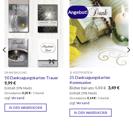
Angebot!
DANKSAGUNG
1) RESTPOSTEN
25 Danksagungskarten
50 Danksagungskarten Trauer
Kommunion
9,99
€
Ursprüngliche
Aktuell
Bisher bei uns
4,99
€
3,49
€
Enthält 19% MwSt.
Preis
Preis
Enthält 19% MwSt.
(Grundpreis:
0,20
€
/ 1 Karte)
war:
ist:
zzgl.
Versand
(Grundpreis:
0,14
€
/ 1 Karte)
4,99 €
3,49 €.
zzgl.
Versand
IN DEN WARENKORB
IN DEN WARENKORB