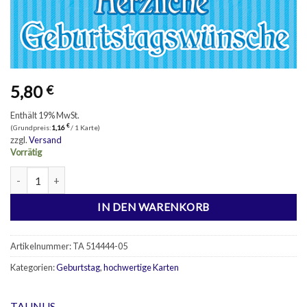
5,80
€
Enthält 19% MwSt.
€
(Grundpreis:
1,16
/ 1 Karte)
zzgl.
Versand
Vorrätig
5 Geburtstagskarten 3D Optik Menge
IN DEN WARENKORB
Artikelnummer:
TA 514444-05
Kategorien:
Geburtstag
,
hochwertige Karten
TAUNUS