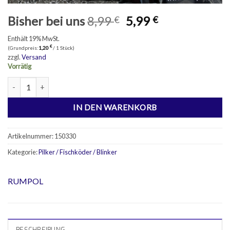
Ursprünglicher
Aktueller
Bisher bei uns
8,99
5,99
€
€
Preis
Preis
Enthält 19% MwSt.
war:
ist:
€
(Grundpreis:
1,20
/ 1 Stück)
8,99 €
5,99 €.
zzgl.
Versand
Vorrätig
5 Blinker / Spinner 20g Menge
IN DEN WARENKORB
Artikelnummer:
150330
Kategorie:
Pilker / Fischköder / Blinker
RUMPOL
BESCHREIBUNG