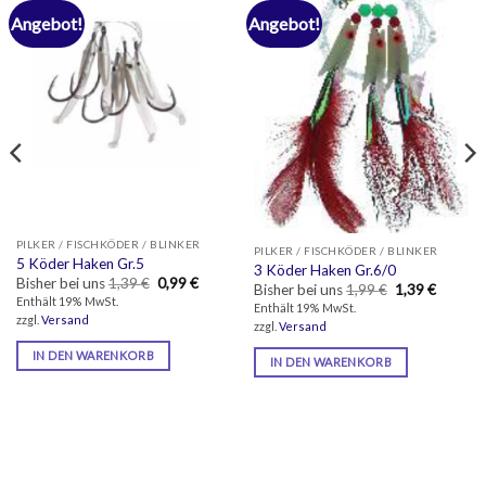
Angebot!
Angebot!
PILKER / FISCHKÖDER / BLINKER
PILKER / FISCHKÖDER / BLINKER
5 Köder Haken Gr.5
3 Köder Haken Gr.6/0
er
ler
Ursprünglicher
Aktueller
Bisher bei uns
1,39
€
0,99
€
Ursprüngliche
Aktuell
Bisher bei uns
1,99
€
1,39
€
Preis
Preis
Preis
Preis
Enthält 19% MwSt.
Enthält 19% MwSt.
war:
ist:
war:
ist:
zzgl.
Versand
.
1,39 €
0,99 €.
zzgl.
Versand
1,99 €
1,39 €.
IN DEN WARENKORB
IN DEN WARENKORB