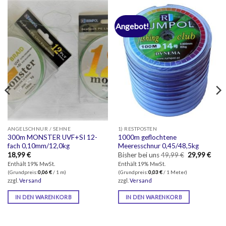
Angebot!
ANGELSCHNUR / SEHNE
1) RESTPOSTEN
300m MONSTER UVF+SI 12-
1000m geflochtene
fach 0,10mm/12,0kg
Meeresschnur 0,45/48,5kg
Ursprünglich
Aktue
18,99
€
Bisher bei uns
49,99
€
29,99
€
Preis
Preis
Enthält 19% MwSt.
Enthält 19% MwSt.
war:
ist:
(Grundpreis:
0,06
€
/ 1 m)
(Grundpreis:
0,03
€
/ 1 Meter)
49,99 €
29,99
zzgl.
Versand
zzgl.
Versand
IN DEN WARENKORB
IN DEN WARENKORB