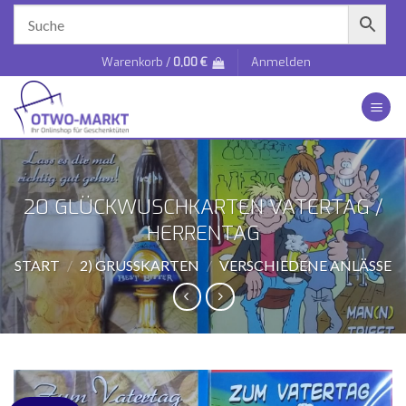
Zum
Inhalt
springen
Warenkorb /
0,00
€
Anmelden
20 GLÜCKWUSCHKARTEN VATERTAG /
HERRENTAG
START
/
2) GRUSSKARTEN
/
VERSCHIEDENE ANLÄSSE