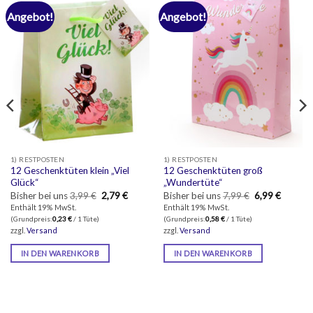
Angebot!
Angebot!
1) RESTPOSTEN
1) RESTPOSTEN
12 Geschenktüten klein „Viel
12 Geschenktüten groß
Glück“
„Wundertüte“
er
ler
Ursprünglicher
Aktueller
Ursprüngliche
Aktuell
Bisher bei uns
3,99
€
2,79
€
Bisher bei uns
7,99
€
6,99
€
Preis
Preis
Preis
Preis
Enthält 19% MwSt.
Enthält 19% MwSt.
.
war:
ist:
war:
ist:
(Grundpreis:
0,23
€
/ 1 Tüte)
(Grundpreis:
0,58
€
/ 1 Tüte)
3,99 €
2,79 €.
7,99 €
6,99 €.
zzgl.
Versand
zzgl.
Versand
IN DEN WARENKORB
IN DEN WARENKORB