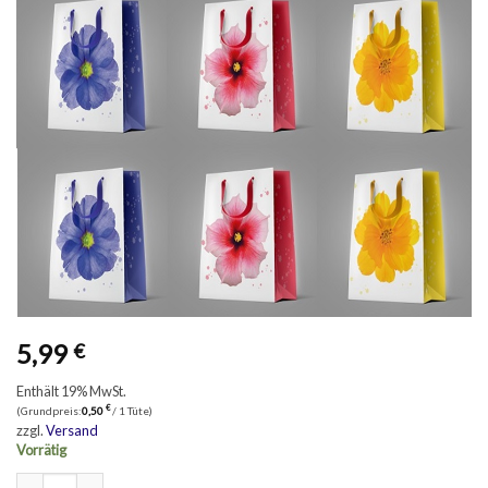
5,99
€
Enthält 19% MwSt.
€
(Grundpreis:
0,50
/ 1 Tüte)
zzgl.
Versand
Vorrätig
12 Geschenktüten mittel "Blumen-34" Menge