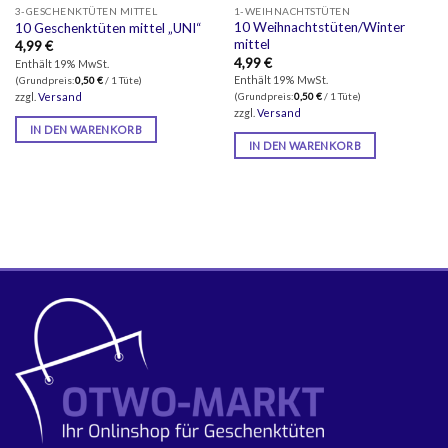
3-GESCHENKTÜTEN MITTEL
1-WEIHNACHTSTÜTEN
10 Weihnachtstüten/Winter
10 Geschenktüten mittel „UNI“
mittel
4,99
€
er
ler
4,99
€
Enthält 19% MwSt.
Enthält 19% MwSt.
(Grundpreis:
0,50
€
/ 1 Tüte)
zzgl.
Versand
(Grundpreis:
0,50
€
/ 1 Tüte)
.
zzgl.
Versand
IN DEN WARENKORB
IN DEN WARENKORB