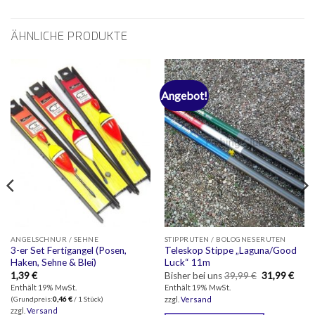
ÄHNLICHE PRODUKTE
Angebot!
ANGELSCHNUR / SEHNE
STIPPRUTEN / BOLOGNESERUTEN
3-er Set Fertigangel (Posen,
Teleskop Stippe „Laguna/Good
Haken, Sehne & Blei)
Luck“ 11m
Ursprünglich
Aktue
1,39
€
Bisher bei uns
39,99
€
31,99
€
Preis
Preis
Enthält 19% MwSt.
Enthält 19% MwSt.
war:
ist:
(Grundpreis:
0,46
€
/ 1 Stück)
zzgl.
Versand
39,99 €
31,99
zzgl.
Versand