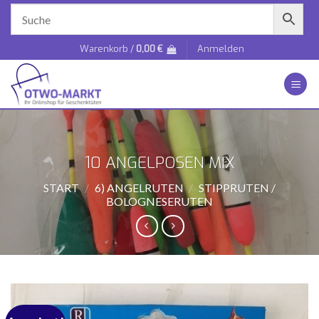
Zum
Inhalt
springen
Warenkorb /
0,00
€
Anmelden
10 ANGELPOSEN MIX
START
/
6) ANGELRUTEN
/
STIPPRUTEN /
BOLOGNESERUTEN