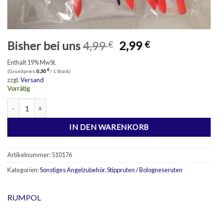
Ursprünglicher
Aktueller
Bisher bei uns
4,99
2,99
€
€
Preis
Preis
Enthält 19% MwSt.
war:
ist:
€
(Grundpreis:
0,30
/ 1 Stück)
4,99 €
2,99 €.
zzgl.
Versand
Vorrätig
10 Angelposen MIX Menge
IN DEN WARENKORB
Artikelnummer:
510176
Kategorien:
Sonstiges Angelzubehör
,
Stippruten / Bologneseruten
RUMPOL